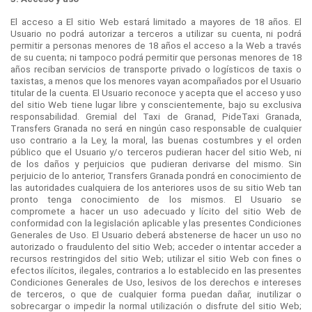
El acceso a El sitio Web estará limitado a mayores de 18 años. El
Usuario no podrá autorizar a terceros a utilizar su cuenta, ni podrá
permitir a personas menores de 18 años el acceso a la Web a través
de su cuenta; ni tampoco podrá permitir que personas menores de 18
años reciban servicios de transporte privado o logísticos de taxis o
taxistas, a menos que los menores vayan acompañados por el Usuario
titular de la cuenta. El Usuario reconoce y acepta que el acceso y uso
del sitio Web tiene lugar libre y conscientemente, bajo su exclusiva
responsabilidad. Gremial del Taxi de Granad, PideTaxi Granada,
Transfers Granada no será en ningún caso responsable de cualquier
uso contrario a la Ley, la moral, las buenas costumbres y el orden
público que el Usuario y/o terceros pudieran hacer del sitio Web, ni
de los daños y perjuicios que pudieran derivarse del mismo. Sin
perjuicio de lo anterior, Transfers Granada pondrá en conocimiento de
las autoridades cualquiera de los anteriores usos de su sitio Web tan
pronto tenga conocimiento de los mismos. El Usuario se
compromete a hacer un uso adecuado y lícito del sitio Web de
conformidad con la legislación aplicable y las presentes Condiciones
Generales de Uso. El Usuario deberá abstenerse de hacer un uso no
autorizado o fraudulento del sitio Web; acceder o intentar acceder a
recursos restringidos del sitio Web; utilizar el sitio Web con fines o
efectos ilícitos, ilegales, contrarios a lo establecido en las presentes
Condiciones Generales de Uso, lesivos de los derechos e intereses
de terceros, o que de cualquier forma puedan dañar, inutilizar o
sobrecargar o impedir la normal utilización o disfrute del sitio Web;