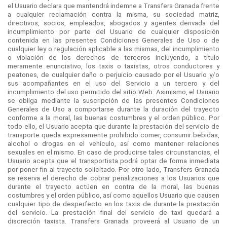
el Usuario declara que mantendrá indemne a Transfers Granada frente
a cualquier reclamación contra la misma, su sociedad matriz,
directivos, socios, empleados, abogados y agentes derivada del
incumplimiento por parte del Usuario de cualquier disposición
contenida en las presentes Condiciones Generales de Uso o de
cualquier ley o regulación aplicable a las mismas, del incumplimiento
o violación de los derechos de terceros incluyendo, a título
meramente enunciativo, los taxis o taxistas, otros conductores y
peatones, de cualquier daño o perjuicio causado por el Usuario y/o
sus acompañantes en el uso del Servicio a un tercero y del
incumplimiento del uso permitido del sitio Web. Asimismo, el Usuario
se obliga mediante la suscripción de las presentes Condiciones
Generales de Uso a comportarse durante la duración del trayecto
conforme a la moral, las buenas costumbres y el orden público. Por
todo ello, el Usuario acepta que durante la prestación del servicio de
transporte queda expresamente prohibido comer, consumir bebidas,
alcohol o drogas en el vehículo, así como mantener relaciones
sexuales en el mismo. En caso de producirse tales circunstancias, el
Usuario acepta que el transportista podrá optar de forma inmediata
por poner fin al trayecto solicitado. Por otro lado, Transfers Granada
se reserva el derecho de cobrar penalizaciones a los Usuarios que
durante el trayecto actúen en contra de la moral, las buenas
costumbres y el orden público, así como aquellos Usuario que causen
cualquier tipo de desperfecto en los taxis de durante la prestación
del servicio. La prestación final del servicio de taxi quedará a
discreción taxista. Transfers Granada proveerá al Usuario de un