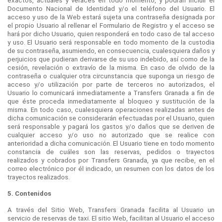
exactos, actuales y veraces en todo momento, y podrán incluir el
Documento Nacional de Identidad y/o el teléfono del Usuario. El
acceso y uso de la Web estará sujeta una contraseña designada por
el propio Usuario al rellenar el Formulario de Registro y el acceso se
hará por dicho Usuario, quien responderá en todo caso de tal acceso
y uso. El Usuario será responsable en todo momento de la custodia
de su contraseña, asumiendo, en consecuencia, cualesquiera daños y
perjuicios que pudieran derivarse de su uso indebido, así como de la
cesión, revelación o extravío de la misma. En caso de olvido de la
contraseña o cualquier otra circunstancia que suponga un riesgo de
acceso y/o utilización por parte de terceros no autorizados, el
Usuario lo comunicará inmediatamente a Transfers Granada a fin de
que éste proceda inmediatamente al bloqueo y sustitución de la
misma. En todo caso, cualesquiera operaciones realizadas antes de
dicha comunicación se considerarán efectuadas por el Usuario, quien
será responsable y pagará los gastos y/o daños que se deriven de
cualquier acceso y/o uso no autorizado que se realice con
anterioridad a dicha comunicación. El Usuario tiene en todo momento
constancia de cuáles son las reservas, pedidos o trayectos
realizados y cobrados por Transfers Granada, ya que recibe, en el
correo electrónico por él indicado, un resumen con los datos de los
trayectos realizados.
5. Contenidos
A través del Sitio Web, Transfers Granada facilita al Usuario un
servicio de reservas de taxi. El sitio Web, facilitan al Usuario el acceso